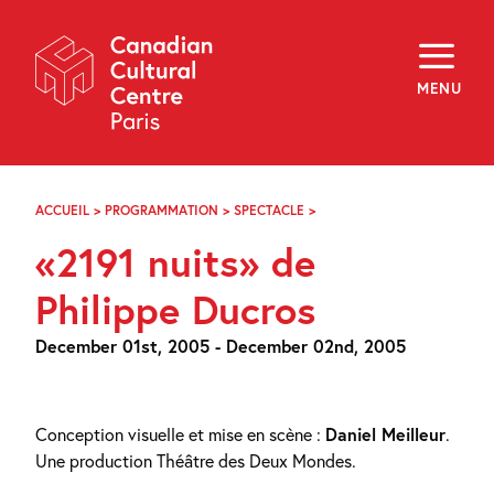
Skip
Navigation
About
Programming
MENU
Off-Site
Explore
Education
Newsletter
Archives
ACCUEIL
>
PROGRAMMATION
>
SPECTACLE
>
«2191
Visit
NUITS»
«2191 nuits» de
DE
PHILIPPE
f
i
y
DUCROS
Philippe Ducros
FR
EN
December 01st, 2005 - December 02nd, 2005
Conception visuelle et mise en scène :
Daniel Meilleur
.
Une production Théâtre des Deux Mondes.