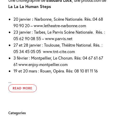
Une chorégraphie de
Edouard Lock
, une production de
La La La Human Steps
20 janvier
:
Narbonne, Scène Nationale. Rés.:04 68
90 90 20
–
www.letheatre-narbonne.com
23 janvier : Tarbes, Le Parvis Scène Nationale.
Rés. :
05 62 90 08 55
–
www.parvis.net
27 et 28 janvier : Toulouse, Théâtre National. Rés. :
05 34 45 05 05
www.tnt-cite.com
3 février : Montpellier, Le Chorum. Rés: 04 67 61 67
61 www.enjoy-montpellier.com
19 et 20 mars : Rouen, Opéra. Rés: 08 10 81 11 16
...
READ MORE
Categories