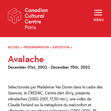
Skip
Navigation
About
Programming
MENU
Off-Site
Explore
Education
Newsletter
Archives
ACCUEIL
>
PROGRAMMATION
>
EXPOSITION
>
AVALACHE
Visit
Avalache
f
i
y
December 01st, 2002 - December 15th, 2002
FR
EN
Sélectionnés par Madeleine Van Doren dans le cadre des
Séances, le CREDAC, Centre dart dIvry, présente
«Avalache» (2002-2001, 17,50 min.), une vidéo de
Claude Ferland sur la métaphore du malconfort et
«Portraits en une phrase (sélection)» (2002-2002, 19