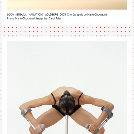
bODY_rEMIX/les _ vARIATIONS_gOLDBERG , 2005. Chorégraphie de Marie Chouinard
Photo: Marie Chouinard, Interprète: Carol Prieur