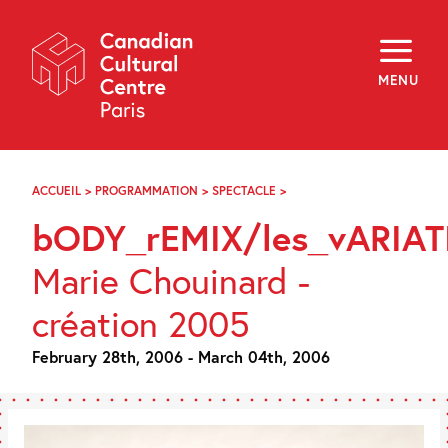
Skip
Navigation
About
Programming
MENU
Off-Site
Explore
Education
Newsletter
Archives
ACCUEIL
>
PROGRAMMATION
>
SPECTACLE
>
BODY_REMIX/LES_VARIATI
Visit
bODY_rEMIX/les_vARIA
f
i
y
Marie Chouinard -
FR
EN
création 2005
February 28th, 2006 - March 04th, 2006