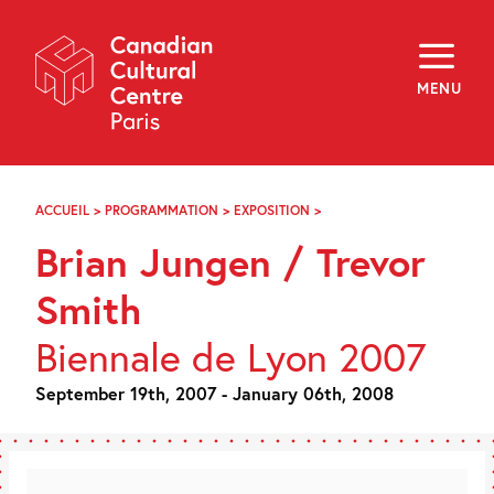
Skip
Navigation
About
Programming
MENU
Off-Site
Explore
Education
Newsletter
Archives
ACCUEIL
>
PROGRAMMATION
>
EXPOSITION
>
BRIAN
Visit
JUNGEN
Brian Jungen / Trevor
/
TREVOR
f
i
y
SMITH
Smith
FR
EN
Biennale de Lyon 2007
September 19th, 2007 - January 06th, 2008