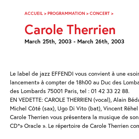
Skip
Navigation
ACCUEIL
>
PROGRAMMATION
>
CONCERT
>
CAROLE
THERRIEN
Carole Therrien
March 25th, 2003 - March 26th, 2003
Le label de jazz EFFENDI vous convient à une «soi
lancement» à compter de 18h00 au Duc des Lombards, 42 rue
des Lombards 75001 Paris, tel : 01 42 33 22 88.
EN VEDETTE: CAROLE THERRIEN (vocal), Alain Béda
Michel Còté (sax), Ugo Di Vito (bat), Vincent Réhel
Carole Therrien vous présentera la musique de so
CD*» Oracle ». Le répertoire de Carole Therrien c