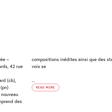
rée –
compositions inédites ainsi que des st
voix se
rd (cb),
...
 (pn)
READ MORE
n nouveau
omprend des