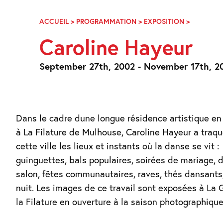
Skip
Navigation
ACCUEIL
>
PROGRAMMATION
>
EXPOSITION
>
CAROLIN
HAYEUR
Caroline Hayeur
September 27th, 2002 - November 17th, 2
Dans le cadre dune longue résidence artistique e
2003 et à loccasion du Festival de danse con
à La Filature de Mulhouse, Caroline Hayeur a traq
cette ville les lieux et instants où la danse se vit :
guinguettes, bals populaires, soirées de mariage,
salon, fêtes communautaires, raves, thés dansants
nuit. Les images de ce travail sont exposées à La 
la Filature en ouverture à la saison photographiqu