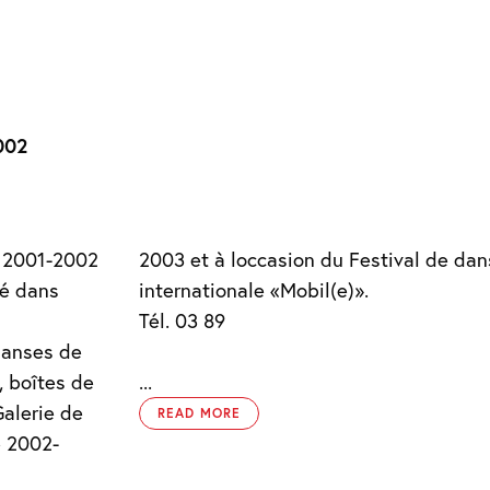
E
002
n 2001-2002
temporaine
ué dans
internationale «Mobil(e)».
Tél. 03 89
 danses de
, boîtes de
...
Galerie de
READ MORE
e 2002-