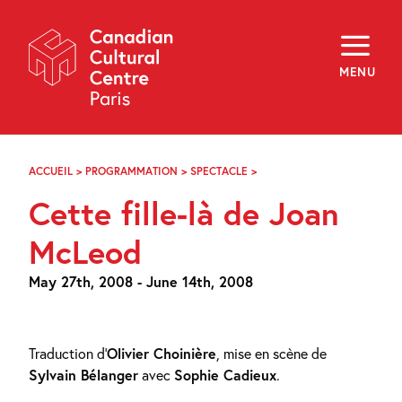
Skip
Navigation
About
Programming
MENU
Off-Site
Explore
Education
Newsletter
Archives
ACCUEIL
>
PROGRAMMATION
>
SPECTACLE
>
CETTE
Visit
FILLE-
Cette fille-là de Joan
LÀ
DE
f
i
y
JOAN
McLeod
FR
EN
MCLEOD
May 27th, 2008 - June 14th, 2008
Traduction d’
Olivier Choinière
, mise en scène de
Sylvain Bélanger
avec
Sophie Cadieux
.