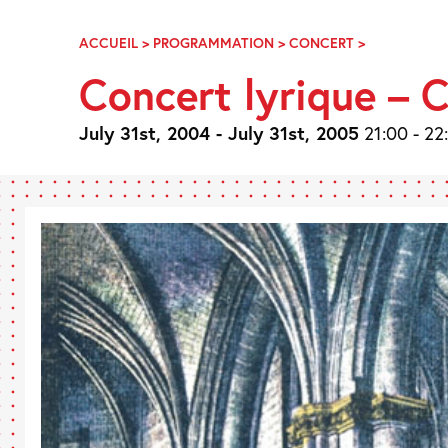
Skip
Navigation
ACCUEIL
>
PROGRAMMATION
>
CONCERT
>
CONCERT
LYRIQUE
Concert lyrique – C
–
COLLÉGIALE
SAINT
July 31st, 2004 - July 31st, 2005
21:00 - 22
ETIENNE