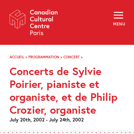
Skip
Navigation
About
Programming
MENU
Off-Site
Explore
Education
Newsletter
Archives
ACCUEIL
>
PROGRAMMATION
>
CONCERT
>
CONCERTS
Visit
DE
Concerts de Sylvie
SYLVIE
POIRIER,
f
i
y
PIANISTE
Poirier, pianiste et
FR
EN
ET
ORGANISTE,
organiste, et de Philip
ET
DE
Crozier, organiste
PHILIP
CROZIER,
ORGANISTE
July 20th, 2002 - July 24th, 2002