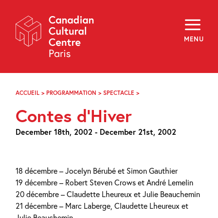
Skip
Navigation
About
Programming
MENU
Off-Site
Explore
Education
Newsletter
Archives
ACCUEIL
>
PROGRAMMATION
>
SPECTACLE
>
CONTES
Visit
D’HIVER
Contes d’Hiver
f
i
y
December 18th, 2002 - December 21st, 2002
FR
EN
18 décembre – Jocelyn Bérubé et Simon Gauthier
19 décembre – Robert Steven Crows et André Lemelin
20 décembre – Claudette Lheureux et Julie Beauchemin
21 décembre – Marc Laberge, Claudette Lheureux et
Julie Beauchemin