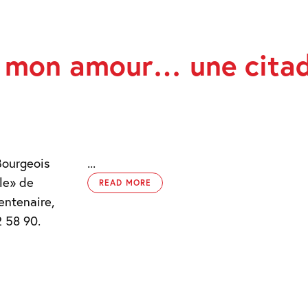
e mon amour… une citade
 !
-Bourgeois
...
lle» de
READ MORE
entenaire,
2 58 90.