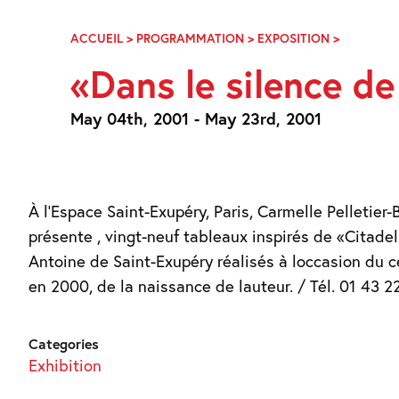
Skip
Navigation
ACCUEIL
>
PROGRAMMATION
>
EXPOSITION
>
DANS
LE
«Dans le silence d
SILENCE
DE
MON
May 04th, 2001 - May 23rd, 2001
AMOUR…
UNE
CITADELLE
À l’Espace Saint-Exupéry, Paris, Carmelle Pelletier
présente , vingt-neuf tableaux inspirés de «Citade
Antoine de Saint-Exupéry réalisés à loccasion du c
en 2000, de la naissance de lauteur. / Tél. 01 43 2
Categories
Exhibition