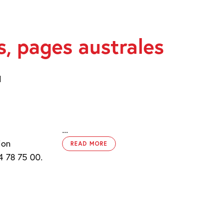
HURST
s, pages australes
ES
1
...
ion
READ MORE
4 78 75 00.