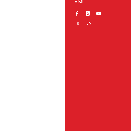
Visit
f
i
y
FR
EN