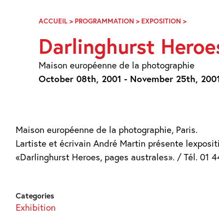
Skip
Navigation
ACCUEIL
>
PROGRAMMATION
>
EXPOSITION
>
DARLING
HEROES,
Darlinghurst Heroe
PAGES
AUSTRAL
Maison européenne de la photographie
October 08th, 2001 - November 25th, 200
Maison européenne de la photographie, Paris.
Lartiste et écrivain André Martin présente lexposit
«Darlinghurst Heroes, pages australes». / Tél. 01 4
Categories
Exhibition