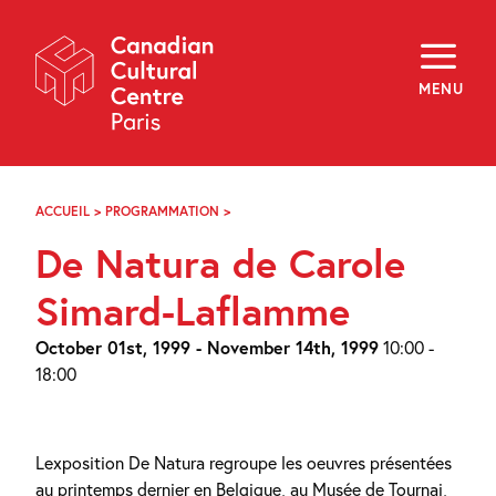
Skip
Navigation
About
Programming
MENU
Off-Site
Explore
Education
Newsletter
Archives
ACCUEIL
>
PROGRAMMATION
>
DE
Visit
NATURA
De Natura de Carole
DE
CAROLE
f
i
y
SIMARD-
Simard-Laflamme
FR
EN
LAFLAMME
October 01st, 1999 - November 14th, 1999
10:00 -
18:00
Lexposition De Natura regroupe les oeuvres présentées
au printemps dernier en Belgique, au Musée de Tournai,