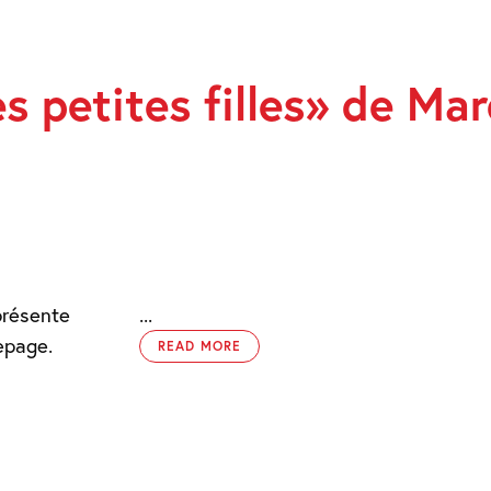
s petites filles» de Ma
présente
...
epage.
READ MORE