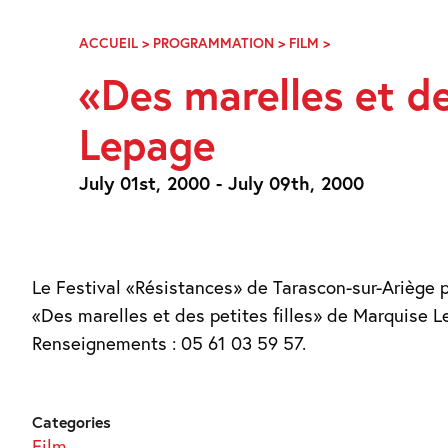
Skip
Navigation
ACCUEIL
>
PROGRAMMATION
>
FILM
>
«DES
MARELLES
«Des marelles et de
ET
DES
Lepage
PETITES
FILLES»
DE
July 01st, 2000 - July 09th, 2000
MARQUISE
LEPAGE
Le Festival «Résistances» de Tarascon-sur-Ariège 
«Des marelles et des petites filles» de Marquise L
Renseignements : 05 61 03 59 57.
Categories
Film