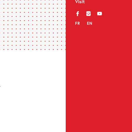
Visit
f
i
y
FR
EN
s