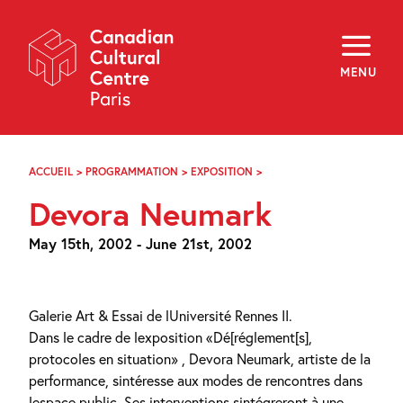
Skip
Navigation
About
Programming
MENU
Off-Site
Explore
Education
Newsletter
Archives
ACCUEIL
>
PROGRAMMATION
>
EXPOSITION
>
DEVORA
Visit
NEUMARK
Devora Neumark
f
i
y
May 15th, 2002 - June 21st, 2002
FR
EN
Galerie Art & Essai de lUniversité Rennes II.
Dans le cadre de lexposition «Dé[réglement[s],
protocoles en situation» , Devora Neumark, artiste de la
performance, sintéresse aux modes de rencontres dans
lespace public. Ses interventions sintégreront à une