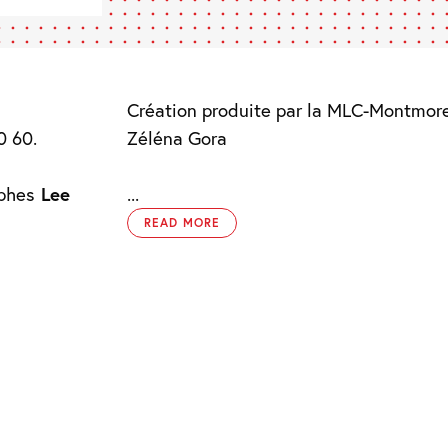
Création produite par la MLC-Montmor
0 60.
Zéléna Gora
phes
Lee
...
READ MORE