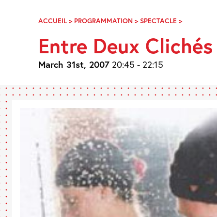
Skip
Navigation
ACCUEIL
>
PROGRAMMATION
>
SPECTACLE
>
ENTRE
DEUX
Entre Deux Clichés
CLICHÉS
:
DIPTYQUE
March 31st, 2007
20:45 - 22:15