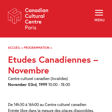
Skip
Navigation
About
Programming
MENU
Off-Site
Explore
Education
Newsletter
Archives
ACCUEIL
>
PROGRAMMATION
>
ETUDES
Visit
CANADIENNES
Etudes Canadiennes –
–
NOVEMBRE
f
i
y
Novembre
FR
EN
Centre culturel canadien (Invalides)
November 03rd, 1999
10:00 - 18:00
De 14h30 à 16h00 au Centre culturel canadien
Entrée libre dans la mesure des places disponibles.