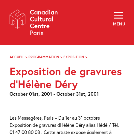
Skip
Navigation
About
Programming
MENU
Off-Site
Explore
Education
Newsletter
Archives
ACCUEIL
>
PROGRAMMATION
>
EXPOSITION
>
EXPOSITION
Visit
DE
Exposition de gravures
GRAVURES
D’HÉLÈNE
f
i
y
DÉRY
d’Hélène Déry
FR
EN
October 01st, 2001 - October 31st, 2001
Les Messagères, Paris – Du 1er au 31 octobre
Exposition de gravures dHélène Déry alias Hédé / Tél.
01 47 00 80 08 . Cette artiste expose également à