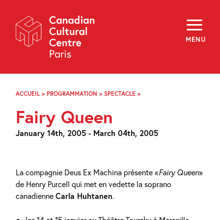
Skip
Navigation
About
Programming
MENU
Off-Site
Explore
Education
Newsletter
Archives
ACCUEIL
>
PROGRAMMATION
>
SPECTACLE
>
FAIRY
Visit
QUEEN
Fairy Queen
f
i
y
January 14th, 2005 - March 04th, 2005
FR
EN
La compagnie Deus Ex Machina présente «
Fairy Queen
»
de Henry Purcell qui met en vedette la soprano
canadienne
Carla Huhtanen
.
les 14 et 15 janvier au Théâtre Toursky à Marseille –