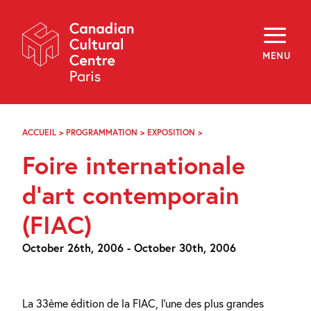
Skip
Navigation
About
Programming
MENU
Off-Site
Explore
Education
Newsletter
Archives
ACCUEIL
>
PROGRAMMATION
>
EXPOSITION
>
FOIRE
Visit
INTERNATIONALE
Foire internationale
D’ART
CONTEMPORAIN
f
i
y
(FIAC)
d’art contemporain
FR
EN
(FIAC)
October 26th, 2006 - October 30th, 2006
La 33ème édition de la FIAC, l’une des plus grandes