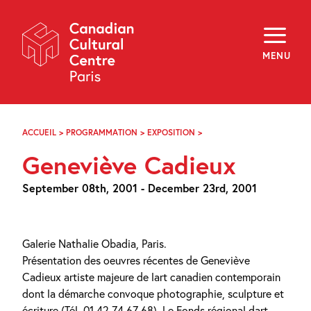
Skip
Navigation
About
Programming
MENU
Off-Site
Explore
Education
Newsletter
Archives
ACCUEIL
>
PROGRAMMATION
>
EXPOSITION
>
GENEVIÈVE
Visit
CADIEUX
Geneviève Cadieux
f
i
y
September 08th, 2001 - December 23rd, 2001
FR
EN
Galerie Nathalie Obadia, Paris.
Présentation des oeuvres récentes de Geneviève
Cadieux artiste majeure de lart canadien contemporain
dont la démarche convoque photographie, sculpture et
écriture (Tél. 01 42 74 67 68). Le Fonds régional dart