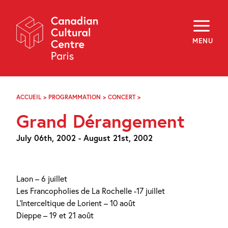
Skip
Navigation
About
Programming
MENU
Off-Site
Explore
Education
Newsletter
Archives
ACCUEIL
>
PROGRAMMATION
>
CONCERT
>
GRAND
Visit
DÉRANGEMENT
Grand Dérangement
f
i
y
July 06th, 2002 - August 21st, 2002
FR
EN
Laon – 6 juillet
Les Francopholies de La Rochelle -17 juillet
L’Interceltique de Lorient – 10 août
Dieppe – 19 et 21 août