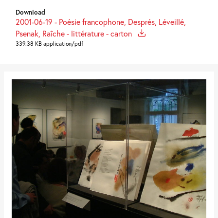
Download
2001-06-19 - Poésie francophone, Després, Léveillé,
Psenak, Raîche - littérature - carton
339.38 KB application/pdf