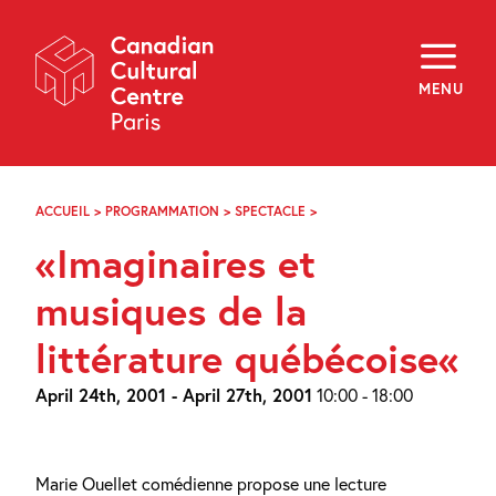
Skip
Navigation
About
Programming
MENU
Off-Site
Explore
Education
Newsletter
Archives
ACCUEIL
>
PROGRAMMATION
>
SPECTACLE
>
IMAGINAIRES
Visit
ET
«Imaginaires et
MUSIQUES
DE
f
i
y
LA
musiques de la
FR
EN
LITTÉRATURE
QUÉBÉCOISE
littérature québécoise«
April 24th, 2001 - April 27th, 2001
10:00 - 18:00
Marie Ouellet comédienne propose une lecture