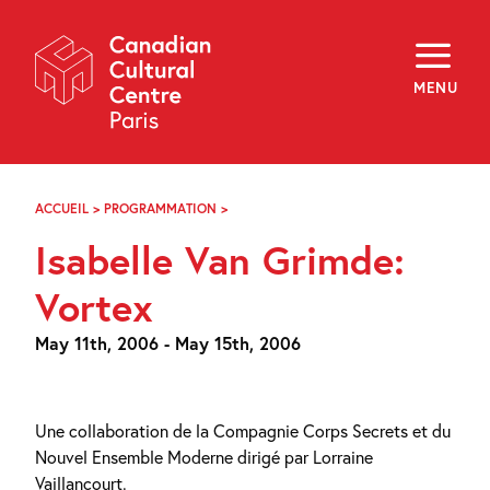
Skip
Navigation
About
Programming
MENU
Off-Site
Explore
Education
Newsletter
Archives
ACCUEIL
>
PROGRAMMATION
>
ISABELLE
Visit
VAN
Isabelle Van Grimde:
GRIMDE:
VORTEX
f
i
y
Vortex
FR
EN
May 11th, 2006 - May 15th, 2006
Une collaboration de la Compagnie Corps Secrets et du
Nouvel Ensemble Moderne dirigé par Lorraine
Vaillancourt.