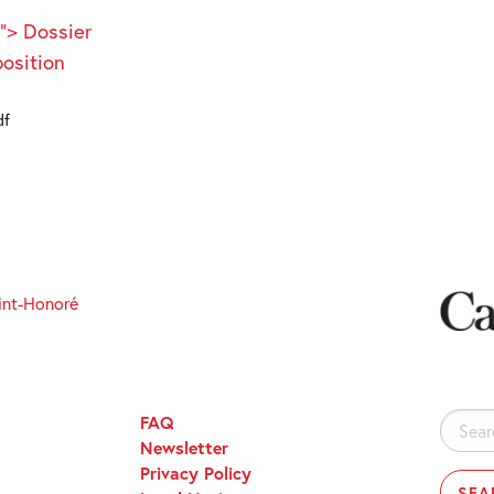
k"> Dossier
position
df
int-Honoré
FAQ
Search
Newsletter
for:
Privacy Policy