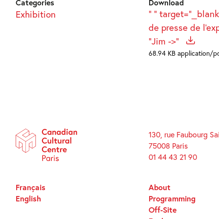
Categories
Download
" " target="_blan
Exhibition
de presse de l'ex
"Jim ->"
68.94 KB application/p
130, rue Faubourg Sa
75008 Paris
01 44 43 21 90
Français
About
English
Programming
Off-Site