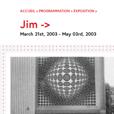
Skip
Navigation
ACCUEIL
>
PROGRAMMATION
>
EXPOSITION
>
JIM
-
Jim ->
>
March 21st, 2003 - May 03rd, 2003