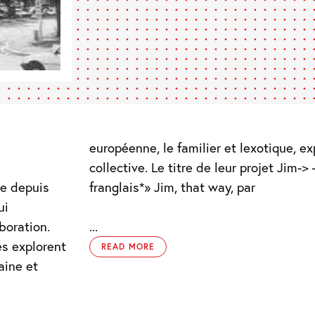
européenne, le familier et lexotique, e
collective. Le titre de leur projet Jim-
le depuis
franglais*» Jim, that way, par
ui
boration.
...
es explorent
READ MORE
aine et