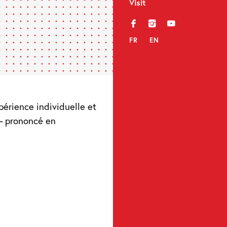
Visit
f
i
y
FR
EN
xpérience individuelle et
> – prononcé en