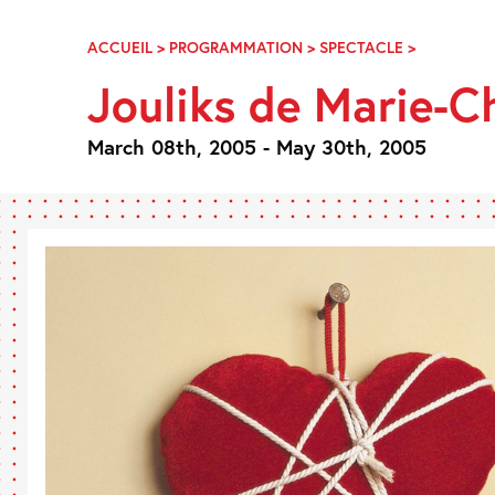
Skip
Navigation
ACCUEIL
>
PROGRAMMATION
>
SPECTACLE
>
JOULIKS
DE
Jouliks de Marie-C
MARIE-
CHRISTINE
LÊ-
March 08th, 2005 - May 30th, 2005
HUU