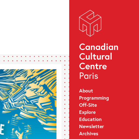
About
Programming
Off-Site
Explore
Education
Newsletter
Archives