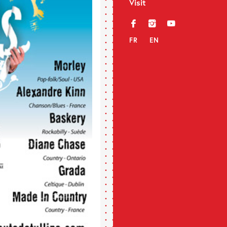
Visit
f
i
y
FR
EN