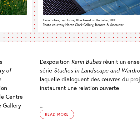
Karin Bubas, Ivy House, Blue Towel on Radiator, 2003
Photo courtesy Monte Clark Gallery, Toronto & Vancouver
s
L’exposition
Karin Bubas
réunit un ense
ry of
série
Studies in Landscape and Wardr
e
laquelle dialoguent des œuvres du pro
ion
instaurant une relation ouverte
 le Centre
e Gallery
...
READ MORE