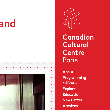
 and
About
Programming
Off-Site
Explore
Education
Newsletter
Archives