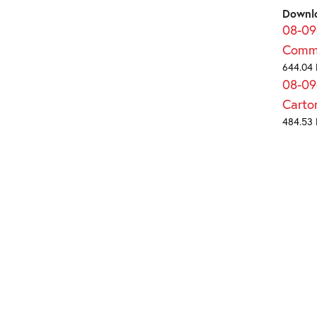
Downl
08-09
Comm
644.04 
08-09
Cart
484.53 