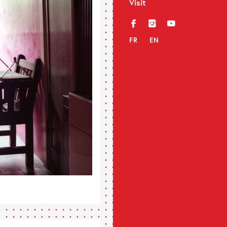
Visit
f
i
y
FR
EN