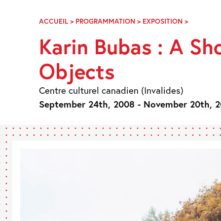
Skip
Navigation
ACCUEIL
>
PROGRAMMATION
>
EXPOSITION
>
KARIN
BUBAS
Karin Bubas : A Sh
: A
SHORT
Objects
HISTORY
OF
SUBJECT
Centre culturel canadien (Invalides)
AND
September 24th, 2008 - November 20th, 
OBJECTS