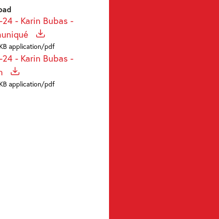
oad
-24 - Karin Bubas -
uniqué
KB application/pdf
-24 - Karin Bubas -
on
KB application/pdf