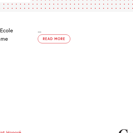
Ecole
...
omme
READ MORE
int-Honoré