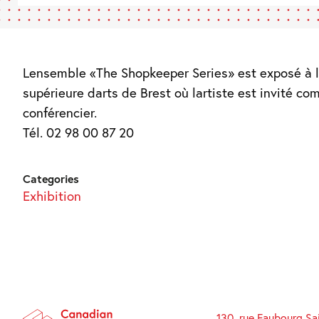
Lensemble «The Shopkeeper Series» est exposé à l
supérieure darts de Brest où lartiste est invité c
conférencier.
Tél. 02 98 00 87 20
Categories
Exhibition
130, rue Faubourg Sa