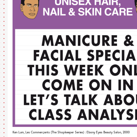
Ken Lum, Les Commerçants (The Shopkeeper Series) : Ebony Eyes Beauty Salon, 2000