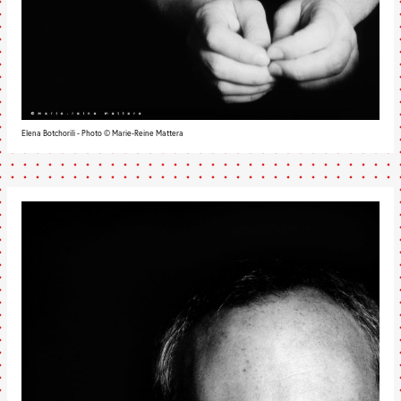
Elena Botchorili - Photo © Marie-Reine Mattera