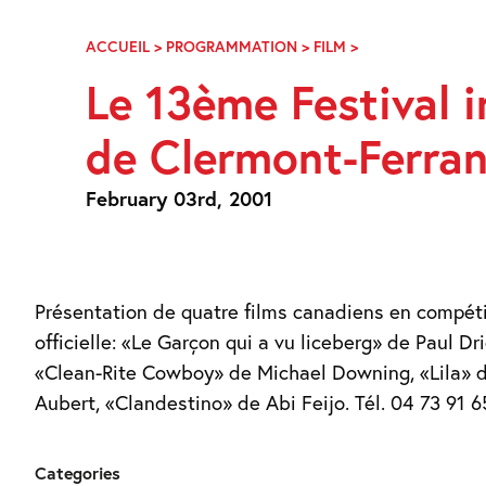
Skip
Navigation
ACCUEIL
>
PROGRAMMATION
>
FILM
>
LE
13ÈME
Le 13ème Festival 
FESTIVAL
INTERNATIONAL
de Clermont-Ferra
DU
COURT
MÉTRAGE
February 03rd, 2001
DE
CLERMONT-
FERRAND
Présentation de quatre films canadiens en compét
officielle: «Le Garçon qui a vu liceberg» de Paul Dr
«Clean-Rite Cowboy» de Michael Downing, «Lila» 
Aubert, «Clandestino» de Abi Feijo. Tél. 04
Categories