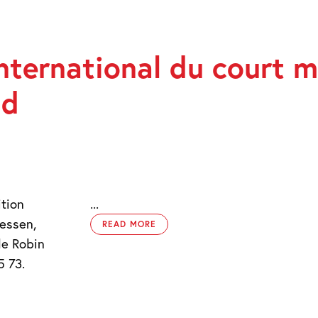
international du court 
nd
ition
...
iessen,
READ MORE
de Robin
 73 91 65 73.