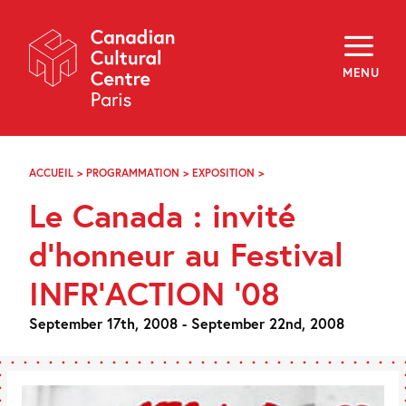
Skip
Navigation
About
Programming
MENU
Off-Site
Explore
Education
Newsletter
Archives
ACCUEIL
>
PROGRAMMATION
>
EXPOSITION
>
LE
Visit
CANADA
Le Canada : invité
:
INVITÉ
f
i
y
D’HONNEUR
d’honneur au Festival
FR
EN
AU
FESTIVAL
INFR’ACTION ’08
INFR’ACTION
’08
September 17th, 2008 - September 22nd, 2008