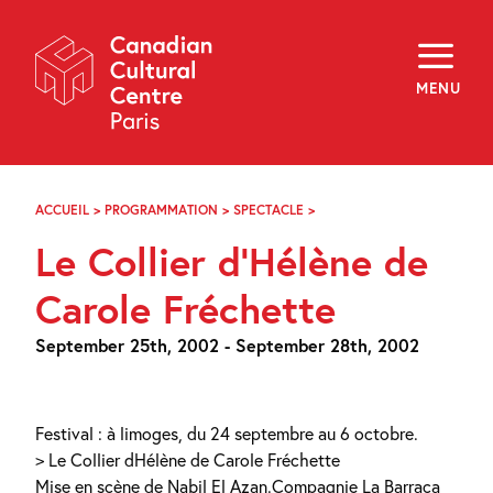
Skip
Navigation
About
Programming
MENU
Off-Site
Explore
Education
Newsletter
Archives
ACCUEIL
>
PROGRAMMATION
>
SPECTACLE
>
LE
Visit
COLLIER
Le Collier d’Hélène de
D’HÉLÈNE
DE
f
i
y
CAROLE
Carole Fréchette
FR
EN
FRÉCHETTE
September 25th, 2002 - September 28th, 2002
Festival : à limoges, du 24 septembre au 6 octobre.
> Le Collier dHélène de Carole Fréchette
Mise en scène de Nabil El Azan.Compagnie La Barraca