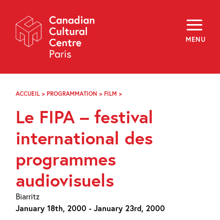
Skip
Navigation
About
Programming
MENU
Off-Site
Explore
Education
Newsletter
Archives
ACCUEIL
>
PROGRAMMATION
>
FILM
>
LE
Visit
FIPA
Le FIPA – festival
–
FESTIVAL
f
i
y
INTERNATIONAL
international des
FR
EN
DES
PROGRAMMES
programmes
AUDIOVISUELS
audiovisuels
Biarritz
January 18th, 2000 - January 23rd, 2000