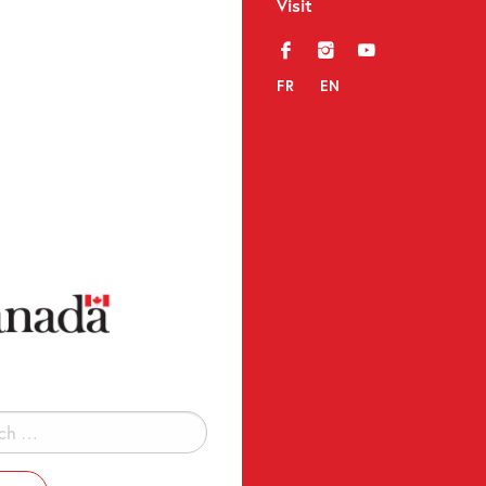
Visit
f
i
y
FR
EN