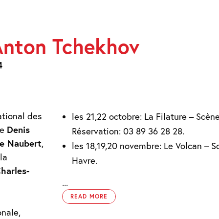
Anton Tchekhov
V
4
ational des
les 21,22 octobre: La Filature – Scè
de
Denis
Réservation: 03 89 36 28 28.
se Naubert
,
les 18,19,20 novembre: Le Volcan – S
 la
Havre.
harles-
...
READ MORE
onale,