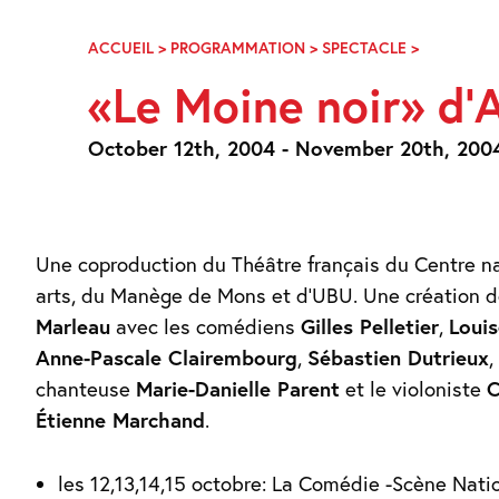
Skip
Navigation
ACCUEIL
>
PROGRAMMATION
>
SPECTACLE
>
«LE
MOINE
«Le Moine noir» d’
NOIR»
D’ANTON
TCHEKHO
October 12th, 2004 - November 20th, 200
Une coproduction du Théâtre français du Centre n
arts, du Manège de Mons et d’UBU. Une création 
Marleau
avec les comédiens
Gilles Pelletier
,
Loui
Anne-Pascale Clairembourg
,
Sébastien Dutrieux
,
chanteuse
Marie-Danielle Parent
et le violoniste
C
Étienne Marchand
.
les 12,13,14,15 octobre: La Comédie -Scène Nati