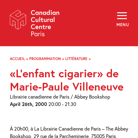
Skip
Navigation
About
Programming
MENU
Off-Site
Explore
Education
Newsletter
Archives
ACCUEIL
>
PROGRAMMATION
>
LITTÉRATURE
>
«L’ENFANT
Visit
CIGARIER»
«L’enfant cigarier» de
DE
MARIE-
f
i
y
PAULE
Marie-Paule Villeneuve
FR
EN
VILLENEUVE
Librairie canadienne de Paris / Abbey Bookshop
April 26th, 2000
20:00 - 21:30
À 20h00, à La Librairie Canadienne de Paris – The Abbey
Bookshop, 29 rue de la Parcheminerie, 75005 Paris