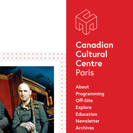
About
Programming
Off-Site
Explore
Education
Newsletter
Archives