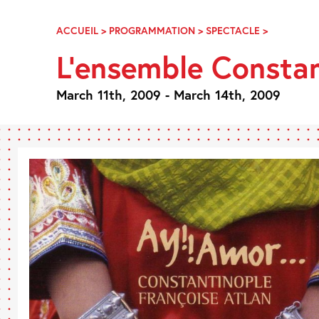
Skip
Navigation
ACCUEIL
>
PROGRAMMATION
>
SPECTACLE
>
L’ENSEMBL
CONSTANT
L’ensemble Consta
March 11th, 2009 - March 14th, 2009