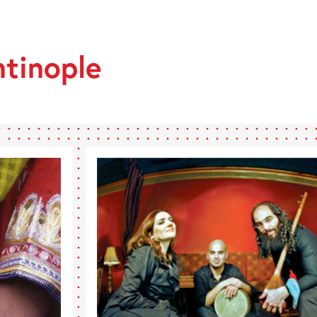
E
INOPLE
ntinople