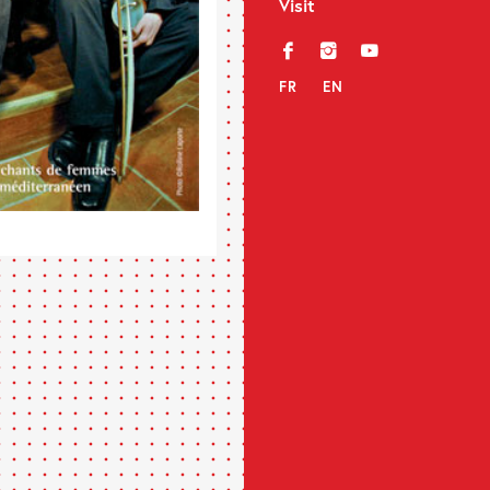
Visit
f
i
y
FR
EN