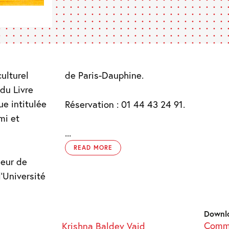
ulturel
de Paris-Dauphine.
du Livre
ue intitulée
Réservation : 01 44 43 24 91.
mi et
...
READ MORE
seur de
’Université
Downl
Commu
Krishna Baldev Vaid