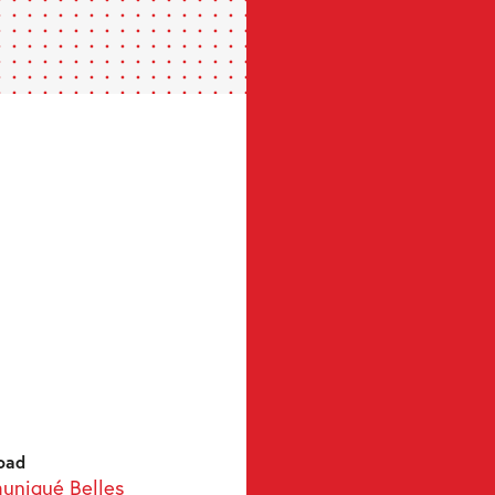
oad
niqué Belles