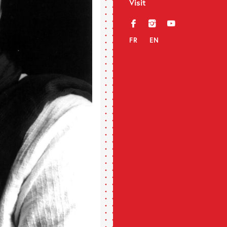
Visit
f
i
y
FR
EN