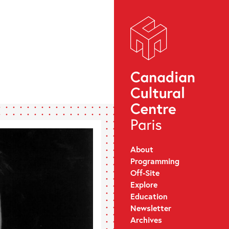
About
Programming
Off-Site
Explore
Education
Newsletter
Archives