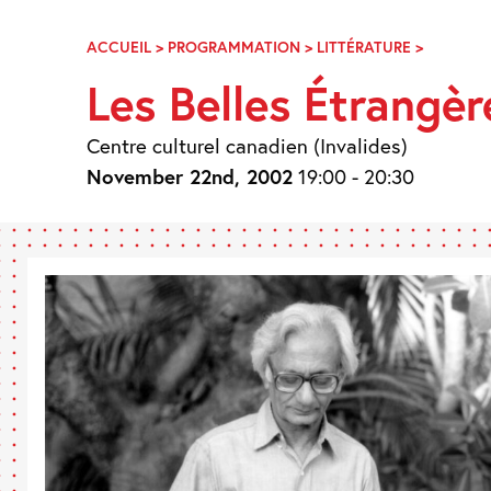
Skip
Navigation
ACCUEIL
>
PROGRAMMATION
>
LITTÉRATURE
>
LES
BELLES
Les Belles Étrangèr
ÉTRANGÈ
Centre culturel canadien (Invalides)
November 22nd, 2002
19:00 - 20:30