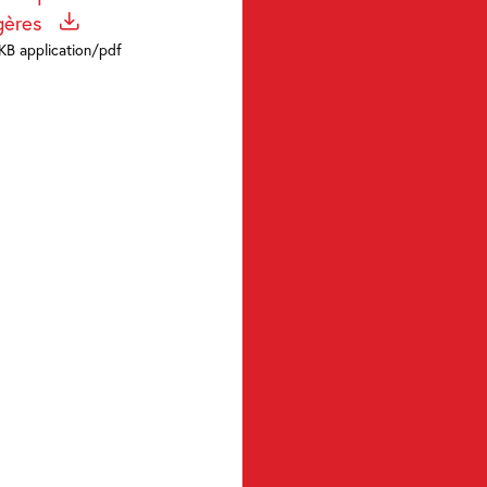
gères
KB application/pdf