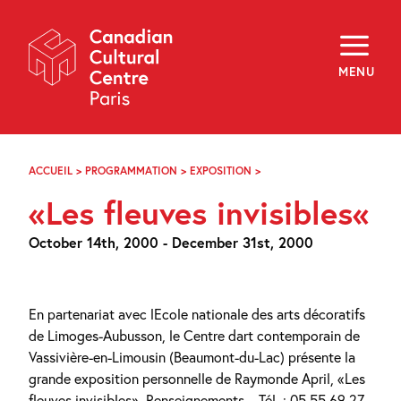
Skip
Navigation
About
Programming
MENU
Off-Site
Explore
Education
Newsletter
Archives
ACCUEIL
>
PROGRAMMATION
>
EXPOSITION
>
LES
Visit
FLEUVES
«Les fleuves invisibles«
INVISIBLES
f
i
y
October 14th, 2000 - December 31st, 2000
FR
EN
En partenariat avec lEcole nationale des arts décoratifs
de Limoges-Aubusson, le Centre dart contemporain de
Vassivière-en-Limousin (Beaumont-du-Lac) présente la
grande exposition personnelle de Raymonde April, «Les
fleuves invisibles». Renseignements – Tél. : 05 55 69 27