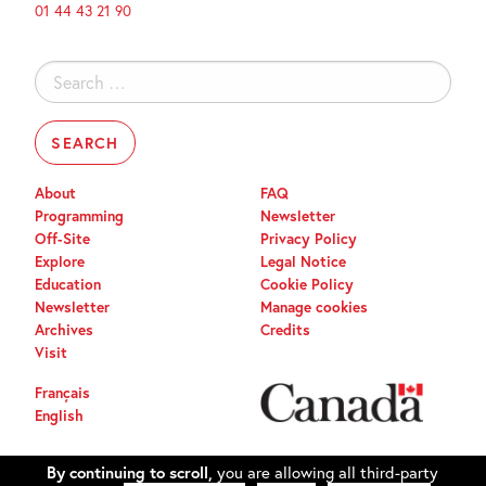
01 44 43 21 90
Search
for:
About
FAQ
Programming
Newsletter
Off-Site
Privacy Policy
Explore
Legal Notice
Education
Cookie Policy
Newsletter
Manage cookies
Archives
Credits
Visit
Français
English
By continuing to scroll,
you are allowing all third-party