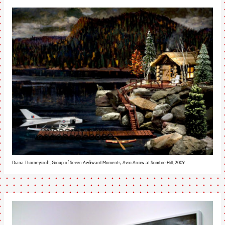
Diana Thorneycroft, Group of Seven Awkward Moments, Avro Arrow at Sombre Hill, 2009