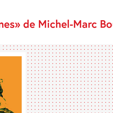
ines» de Michel-Marc B
ES»
D