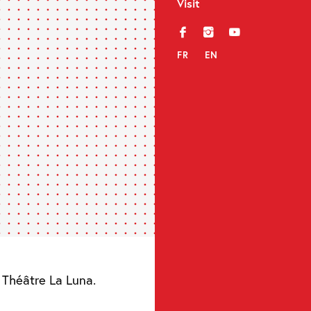
Visit
f
i
y
FR
EN
, Théâtre La Luna.