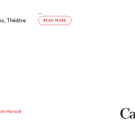
...
es, Théâtre
READ MORE
int-Honoré