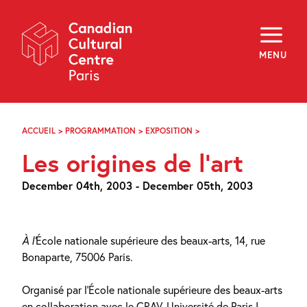
Skip
Navigation
About
Programming
MENU
Off-Site
Explore
Education
Newsletter
Archives
ACCUEIL
>
PROGRAMMATION
>
EXPOSITION
>
LES
Visit
ORIGINES
Les origines de l’art
DE
L’ART
f
i
y
December 04th, 2003 - December 05th, 2003
FR
EN
À l’
École nationale supérieure des beaux-arts, 14, rue
Bonaparte, 75006 Paris.
Organisé par l’École nationale supérieure des beaux-arts
en collaboration avec le CRAV, Université de Paris I