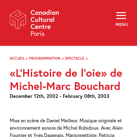
Skip
Navigation
About
Programming
MENU
Off-Site
Explore
Education
Newsletter
Archives
ACCUEIL
>
PROGRAMMATION
>
SPECTACLE
>
«L’HISTOIRE
Visit
DE
«L’Histoire de l’oie» de
L’OIE»
DE
f
i
y
MICHEL-
Michel-Marc Bouchard
FR
EN
MARC
BOUCHARD
December 12th, 2002 - February 08th, 2003
Mise en scène de Daniel Meilleur. Musique originale et
environnement sonore de Michel Robidoux. Avec Alain
Fournier et Yves Dagenais. Marionnettiste: Patricia