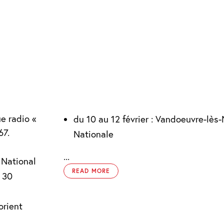
e radio «
du 10 au 12 février : Vandoeuvre-lè
67.
Nationale
...
 National
READ MORE
 30
orient