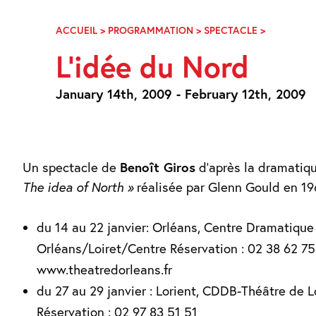
Skip
Navigation
ACCUEIL
>
PROGRAMMATION
>
SPECTACLE
>
L’IDÉE
DU
L’idée du Nord
NORD
January 14th, 2009 - February 12th, 2009
Un spectacle de
Benoît Giros
d’après la dramatiqu
The idea of North »
réalisée par Glenn Gould en 19
du 14 au 22 janvier: Orléans, Centre Dramatique
Orléans/Loiret/Centre Réservation : 02 38 62 75
www.theatredorleans.fr
du 27 au 29 janvier : Lorient, CDDB-Théâtre de L
Réservation : 02 97 83 51 51