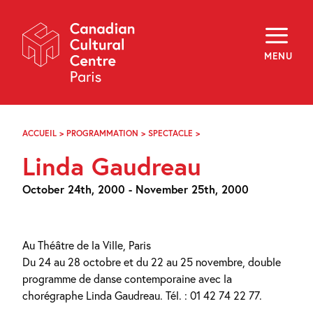
Skip
Navigation
About
Programming
MENU
Off-Site
Explore
Education
Newsletter
Archives
ACCUEIL
>
PROGRAMMATION
>
SPECTACLE
>
LINDA
Visit
GAUDREAU
Linda Gaudreau
f
i
y
October 24th, 2000 - November 25th, 2000
FR
EN
Au Théâtre de la Ville, Paris
Du 24 au 28 octobre et du 22 au 25 novembre, double
programme de danse contemporaine avec la
chorégraphe Linda Gaudreau. Tél. : 01 42 74 22 77.