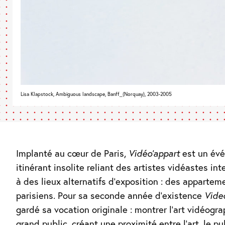
Lisa Klapstock, Ambiguous landscape, Banff_(Norquay), 2003-2005
Implanté au cœur de Paris,
Vidéo’appart
est un év
itinérant insolite reliant des artistes vidéastes in
à des lieux alternatifs d’exposition : des appartem
parisiens. Pour sa seconde année d’existence
Vide
gardé sa vocation originale : montrer l’art vidéogr
grand public, créant une proximité entre l’art, le pub