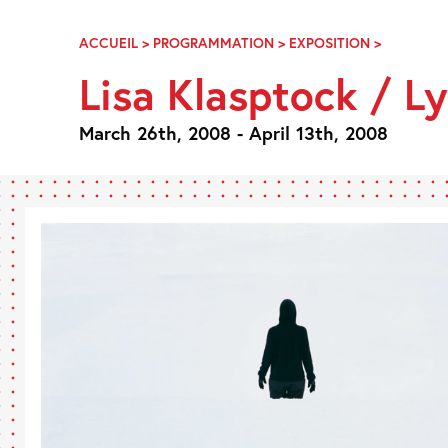
Skip
Navigation
ACCUEIL
>
PROGRAMMATION
>
EXPOSITION
>
LISA
KLASPTO
Lisa Klasptock / Ly
/
LYLA
RYE
March 26th, 2008 - April 13th, 2008
–
VIDÉO’AP