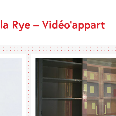
CK
la Rye – Vidéo’appart
PART