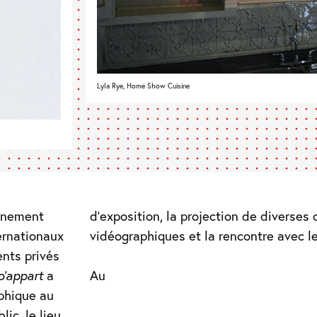
Lyla Rye, Home Show Cuisine
énement
d’exposition, la projection de diverses
ternationaux
vidéographiques et la rencontre avec les
ents privés
o’appart
a
Au
aphique au
lic, le lieu
...