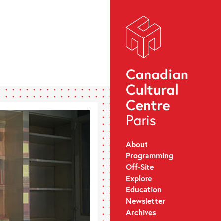
About
Programming
Off-Site
Explore
Education
Newsletter
Archives