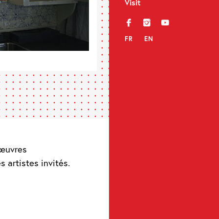
Visit
f
i
y
FR
EN
 œuvres
 artistes invités.