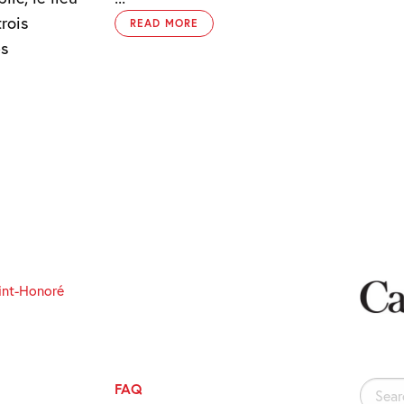
rois
READ MORE
es
int-Honoré
FAQ
Search