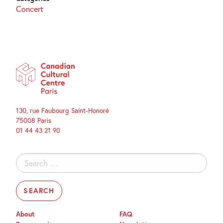
Concert
130, rue Faubourg Saint-Honoré
75008 Paris
01 44 43 21 90
Search
for:
About
FAQ